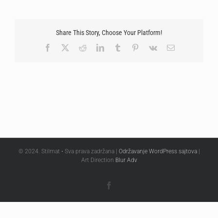
Share This Story, Choose Your Platform!
Facebook
X
Reddit
LinkedIn
Tumblr
Pinterest
Vk
Email
© 2024. Stilmat • Sva prava zadržana |
Održavanje WordPress sajtova
|
Art Direction
Blur Adv
Facebook