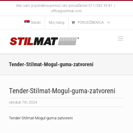
Skip
Ako vam je potrebna pomoć oko porudžbine! 011/283 39 81
|
to
office@stilmat.com
content
Srpski
Moj nalog
PORUDŽBENICA
Tender-Stilmat-Mogul-guma-zatvoreni
Tender-Stilmat-Mogul-guma-zatvoreni
oktobar 7th, 2024
Tender-Stilmat-Mogul-guma-zatvoreni