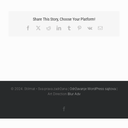
Share This Story, Choose Your Platform!
Facebook
X
Reddit
LinkedIn
Tumblr
Pinterest
Vk
Email
© 2024. Stilmat • Sva prava zadržana |
Održavanje WordPress sajtova
|
Art Direction
Blur Adv
Facebook