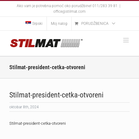
Skip
Ako vam je potrebna pomoć oko porudžbine! 011/283 39 81
|
to
office@stilmat.com
content
Srpski
Moj nalog
PORUDŽBENICA
Stilmat-president-cetka-otvoreni
Stilmat-president-cetka-otvoreni
oktobar 8th, 2024
Stilmat-president-cetka-otvoreni