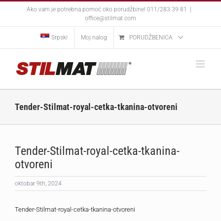
Skip
Ako vam je potrebna pomoć oko porudžbine! 011/283 39 81
|
to
office@stilmat.com
content
Srpski
Moj nalog
PORUDŽBENICA
Tender-Stilmat-royal-cetka-tkanina-otvoreni
Tender-Stilmat-royal-cetka-tkanina-
otvoreni
oktobar 9th, 2024
Tender-Stilmat-royal-cetka-tkanina-otvoreni