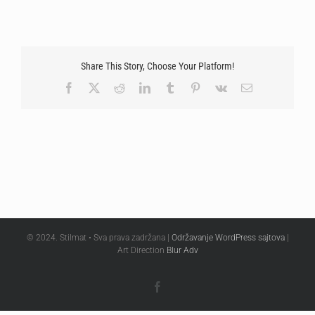
Share This Story, Choose Your Platform!
Facebook
X
Reddit
LinkedIn
Tumblr
Pinterest
Vk
Email
© 2024. Stilmat • Sva prava zadržana |
Održavanje WordPress sajtova
|
Art Direction
Blur Adv
Facebook