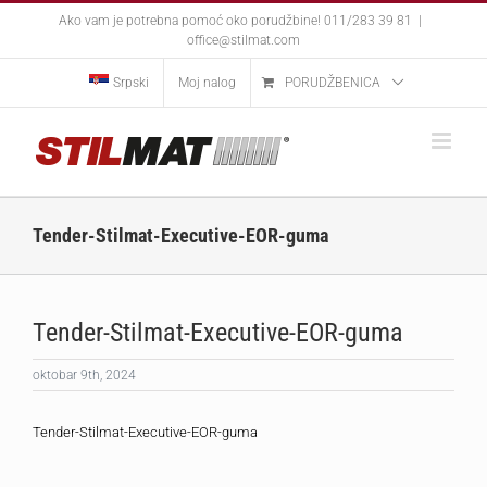
Skip
Ako vam je potrebna pomoć oko porudžbine! 011/283 39 81
|
to
office@stilmat.com
content
Srpski
Moj nalog
PORUDŽBENICA
Tender-Stilmat-Executive-EOR-guma
Tender-Stilmat-Executive-EOR-guma
oktobar 9th, 2024
Tender-Stilmat-Executive-EOR-guma