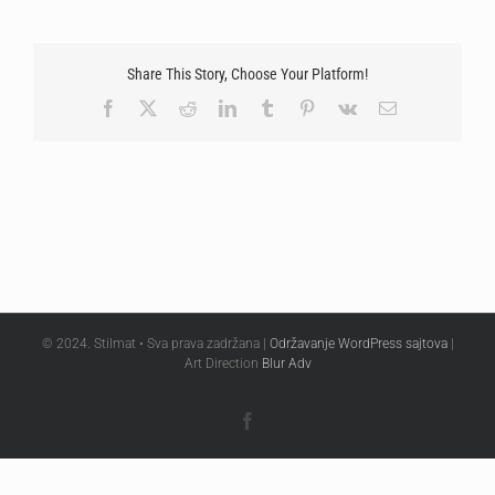
Share This Story, Choose Your Platform!
Facebook
X
Reddit
LinkedIn
Tumblr
Pinterest
Vk
Email
© 2024. Stilmat • Sva prava zadržana |
Održavanje WordPress sajtova
|
Art Direction
Blur Adv
Facebook