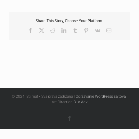
Share This Story, Choose Your Platform!
Facebook
X
Reddit
LinkedIn
Tumblr
Pinterest
Vk
Email
© 2024. Stilmat • Sva prava zadržana |
Održavanje WordPress sajtova
|
Art Direction
Blur Adv
Facebook