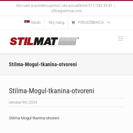
Skip
Ako vam je potrebna pomoć oko porudžbine! 011/283 39 81
|
to
office@stilmat.com
content
Srpski
Moj nalog
PORUDŽBENICA
Stilma-Mogul-tkanina-otvoreni
Stilma-Mogul-tkanina-otvoreni
oktobar 9th, 2024
Stilma-Mogul-tkanina-otvoreni