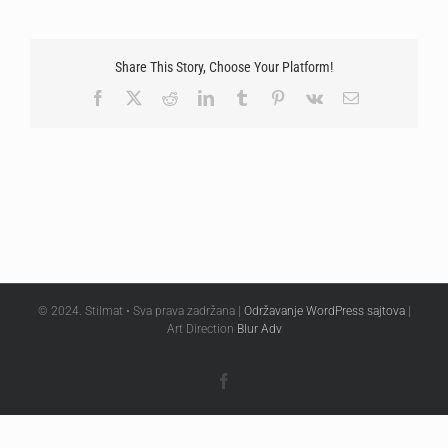
Share This Story, Choose Your Platform!
Facebook
X
Reddit
LinkedIn
Tumblr
Pinterest
Vk
Email
© 2024. Stilmat • Sva prava zadržana |
Održavanje WordPress sajtova
|
Art Direction
Blur Adv
Facebook