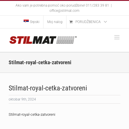
Skip
Ako vam je potrebna pomoć oko porudžbine! 011/283 39 81
|
to
office@stilmat.com
content
Srpski
Moj nalog
PORUDŽBENICA
Stilmat-royal-cetka-zatvoreni
Stilmat-royal-cetka-zatvoreni
oktobar 9th, 2024
Stilmat-royal-cetka-zatvoreni