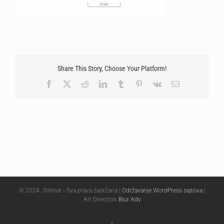
Share This Story, Choose Your Platform!
Facebook
X
Reddit
LinkedIn
Tumblr
Pinterest
Vk
Email
© 2024. Stilmat • Sva prava zadržana |
Održavanje WordPress sajtova
|
Art Direction
Blur Adv