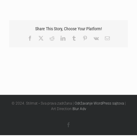
Share This Story, Choose Your Platform!
Facebook
X
Reddit
LinkedIn
Tumblr
Pinterest
Vk
Email
© 2024. Stilmat • Sva prava zadržana |
Održavanje WordPress sajtova
|
Art Direction
Blur Adv
Facebook