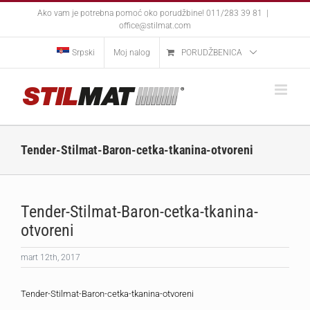
Skip
Ako vam je potrebna pomoć oko porudžbine! 011/283 39 81
|
to
office@stilmat.com
content
Srpski
Moj nalog
PORUDŽBENICA
Tender-Stilmat-Baron-cetka-tkanina-otvoreni
Tender-Stilmat-Baron-cetka-tkanina-
otvoreni
mart 12th, 2017
Tender-Stilmat-Baron-cetka-tkanina-otvoreni