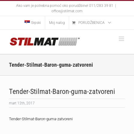
Skip
Ako vam je potrebna pomoć oko porudžbine! 011/283 39 81
|
to
office@stilmat.com
content
Srpski
Moj nalog
PORUDŽBENICA
Tender-Stilmat-Baron-guma-zatvoreni
Tender-Stilmat-Baron-guma-zatvoreni
mart 12th, 2017
Tender-Stilmat-Baron-guma-zatvoreni