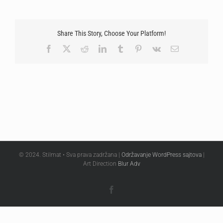
Share This Story, Choose Your Platform!
Facebook
X
Reddit
LinkedIn
Tumblr
Pinterest
Vk
Email
© 2024. Stilmat • Sva prava zadržana |
Održavanje WordPress sajtova
|
Art Direction
Blur Adv
Facebook