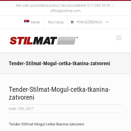
Skip
Ako vam je potrebna pomoć oko porudžbine! 011/283 39 81
|
to
office@stilmat.com
content
Srpski
Moj nalog
PORUDŽBENICA
Tender-Stilmat-Mogul-cetka-tkanina-zatvoreni
Tender-Stilmat-Mogul-cetka-tkanina-
zatvoreni
mart 12th, 2017
Tender-Stilmat-Mogul-cetka-tkanina-zatvoreni