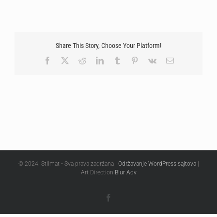
Share This Story, Choose Your Platform!
Facebook
X
Reddit
LinkedIn
Tumblr
Pinterest
Vk
Email
© 2024. Stilmat • Sva prava zadržana |
Održavanje WordPress sajtova
|
Art Direction
Blur Adv
Facebook