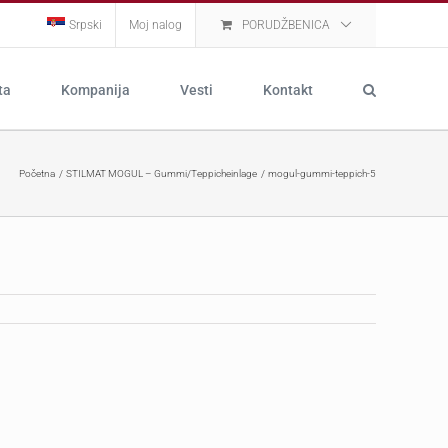
Srpski
Moj nalog
PORUDŽBENICA
ta
Kompanija
Vesti
Kontakt
Početna
STILMAT MOGUL – Gummi/Teppicheinlage
mogul-gummi-teppich-5