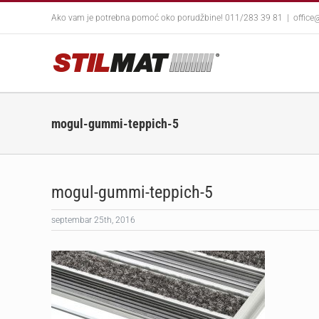
Skip
Ako vam je potrebna pomoć oko porudžbine! 011/283 39 81
|
office
to
content
mogul-gummi-teppich-5
mogul-gummi-teppich-5
septembar 25th, 2016