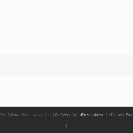
024. Stilmat • Sva prava zadržana |
Održavanje WordPress sajtova
| Art Direction
Blur
Facebook