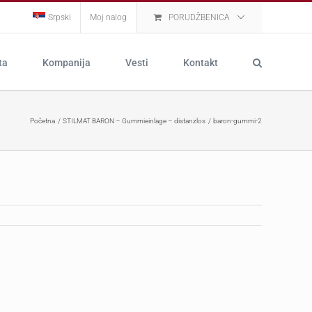
Srpski
Moj nalog
PORUDŽBENICA
ta
Kompanija
Vesti
Kontakt
Početna
STILMAT BARON – Gummieinlage – distanzlos
baron-gummi-2