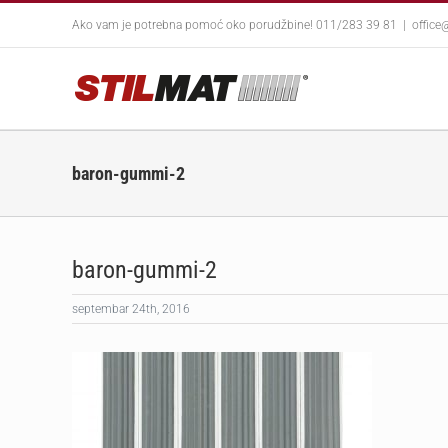
Skip
Ako vam je potrebna pomoć oko porudžbine! 011/283 39 81
|
office
to
content
baron-gummi-2
baron-gummi-2
septembar 24th, 2016