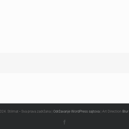
024. Stilmat • Sva prava zadržana |
Održavanje WordPress sajtova
| Art Direction
Blur
Facebook