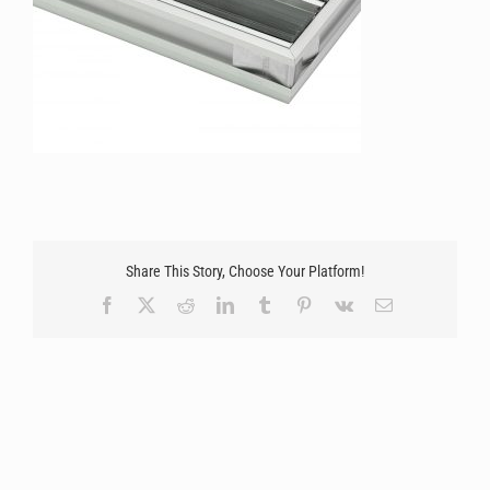
Share This Story, Choose Your Platform!
Facebook
X
Reddit
LinkedIn
Tumblr
Pinterest
Vk
Email