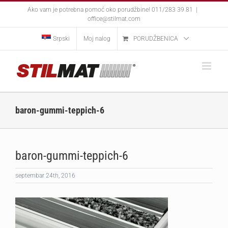
Skip
Ako vam je potrebna pomoć oko porudžbine! 011/283 39 81
|
to
office@stilmat.com
content
Srpski
Moj nalog
PORUDŽBENICA
baron-gummi-teppich-6
baron-gummi-teppich-6
septembar 24th, 2016