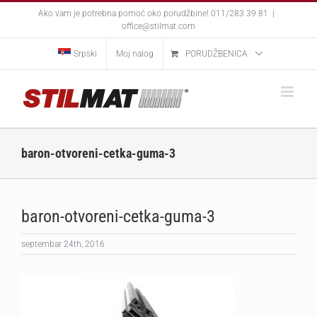
Skip
Ako vam je potrebna pomoć oko porudžbine! 011/283 39 81
|
to
office@stilmat.com
content
Srpski
Moj nalog
PORUDŽBENICA
baron-otvoreni-cetka-guma-3
baron-otvoreni-cetka-guma-3
septembar 24th, 2016