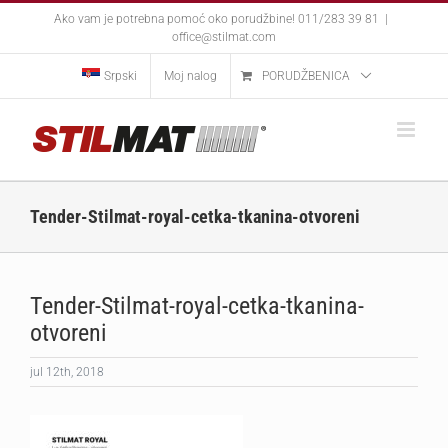
Skip
Ako vam je potrebna pomoć oko porudžbine! 011/283 39 81
|
to
office@stilmat.com
content
Srpski
Moj nalog
PORUDŽBENICA
Tender-Stilmat-royal-cetka-tkanina-otvoreni
Tender-Stilmat-royal-cetka-tkanina-
otvoreni
jul 12th, 2018