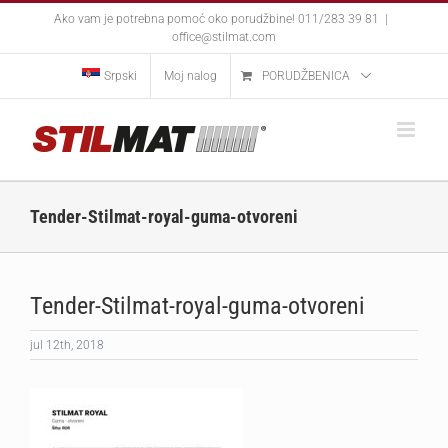
Skip
Ako vam je potrebna pomoć oko porudžbine! 011/283 39 81
|
to
office@stilmat.com
content
Srpski
Moj nalog
PORUDŽBENICA
Tender-Stilmat-royal-guma-otvoreni
Tender-Stilmat-royal-guma-otvoreni
jul 12th, 2018