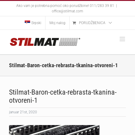
Skip
Ako vam je potrebna pomoć oko porudžbine! 011/283 39 81
|
to
office@stilmat.com
content
Srpski
Moj nalog
PORUDŽBENICA
Stilmat-Baron-cetka-rebrasta-tkanina-otvoreni-1
Stilmat-Baron-cetka-rebrasta-tkanina-
otvoreni-1
januar 21st, 2020