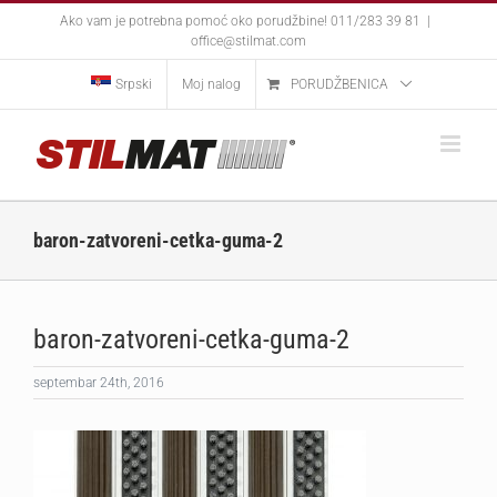
Skip
Ako vam je potrebna pomoć oko porudžbine! 011/283 39 81
|
to
office@stilmat.com
content
Srpski
Moj nalog
PORUDŽBENICA
baron-zatvoreni-cetka-guma-2
baron-zatvoreni-cetka-guma-2
septembar 24th, 2016