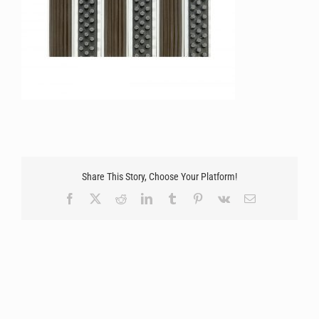
Share This Story, Choose Your Platform!
Facebook
X
Reddit
LinkedIn
Tumblr
Pinterest
Vk
Email