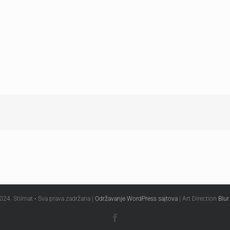
024. Stilmat • Sva prava zadržana |
Održavanje WordPress sajtova
| Art Direction
Blur
Facebook