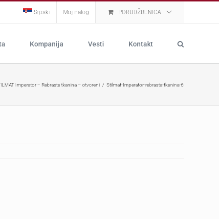
Srpski
Moj nalog
PORUDŽBENICA
ta
Kompanija
Vesti
Kontakt
ILMAT Imperator – Rebrasta tkanina – otvoreni
Stilmat-Imperator-rebrasta-tkanina-6