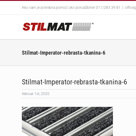
Skip
Ako vam je potrebna pomoć oko porudžbine! 011/283 39 81
|
office
to
content
Stilmat-Imperator-rebrasta-tkanina-6
Stilmat-Imperator-rebrasta-tkanina-6
februar 1st, 2020