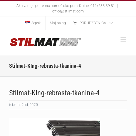
Skip
Ako vam je potrebna pomoć oko porudžbine! 011/283 39 81
|
to
office@stilmat.com
content
Srpski
Moj nalog
PORUDŽBENICA
Stilmat-KIng-rebrasta-tkanina-4
Stilmat-KIng-rebrasta-tkanina-4
februar 2nd, 2020