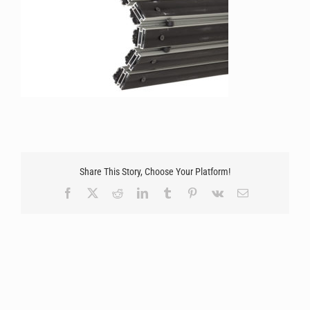
Share This Story, Choose Your Platform!
Facebook
X
Reddit
LinkedIn
Tumblr
Pinterest
Vk
Email