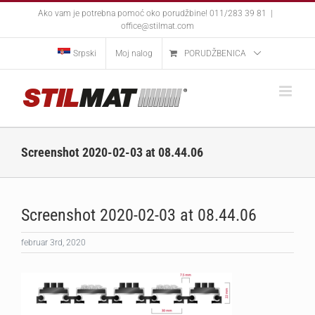
Skip
Ako vam je potrebna pomoć oko porudžbine! 011/283 39 81
|
to
office@stilmat.com
content
Srpski
Moj nalog
PORUDŽBENICA
Screenshot 2020-02-03 at 08.44.06
Screenshot 2020-02-03 at 08.44.06
februar 3rd, 2020