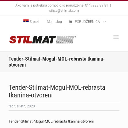
Skip
Ako vam je potrebna pomoć oko porudžbine! 011/283 39 81
|
to
office@stilmat.com
content
Srpski
Moj nalog
PORUDŽBENICA
Tender-Stilmat-Mogul-MOL-rebrasta tkanina-
otvoreni
Tender-Stilmat-Mogul-MOL-rebrasta
tkanina-otvoreni
februar 4th, 2020
Tender-Stilmat-Mogul-MOL-rebrasta tkanina-otvoreni