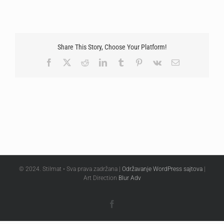
Share This Story, Choose Your Platform!
Facebook
X
Reddit
LinkedIn
Tumblr
Pinterest
Vk
Email
© 2024. Stilmat • Sva prava zadržana |
Održavanje WordPress sajtova
|
Art Direction
Blur Adv
Facebook