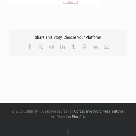
Share This Story, Choose Your Platform!
Facebook
X
Reddit
LinkedIn
Tumblr
Pinterest
Vk
Email
© 2024. Stilmat • Sva prava zadržana |
Održavanje WordPress sajtova
|
Art Direction
Blur Adv
Facebook