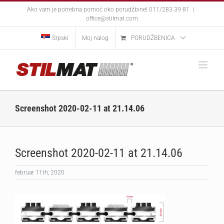
Skip
Ako vam je potrebna pomoć oko porudžbine! 011/283 39 81
|
to
office@stilmat.com
content
Srpski
Moj nalog
PORUDŽBENICA
Screenshot 2020-02-11 at 21.14.06
Screenshot 2020-02-11 at 21.14.06
februar 11th, 2020