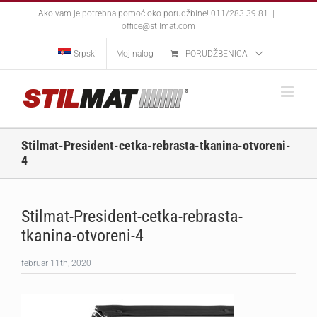
Skip
Ako vam je potrebna pomoć oko porudžbine! 011/283 39 81
|
to
office@stilmat.com
content
Srpski
Moj nalog
PORUDŽBENICA
Stilmat-President-cetka-rebrasta-tkanina-otvoreni-
4
Stilmat-President-cetka-rebrasta-
tkanina-otvoreni-4
februar 11th, 2020