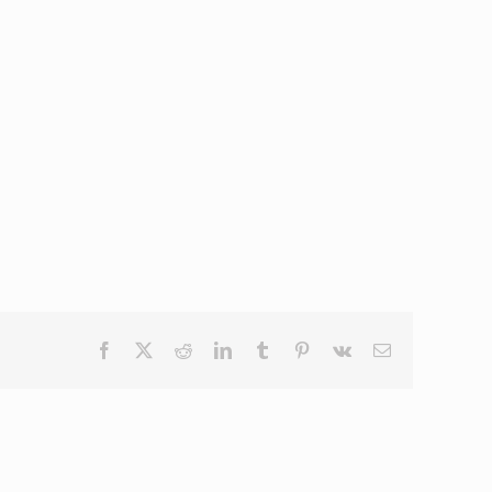
Facebook
X
Reddit
LinkedIn
Tumblr
Pinterest
Vk
Email