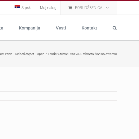
Srpski
Moj nalog
PORUDŽBENICA
ta
Kompanija
Vesti
Kontakt
lmat Prinz – Ribbed carpet – open
Tender-Stilmat-Prinz-JOL-rebrasta-tkanina-otvoreni