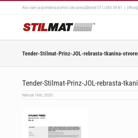
Skip
Ako vam je potrebna pomoć oko porudžbine! 011/283 39 81
|
office
to
content
Tender-Stilmat-Prinz-JOL-rebrasta-tkanina-otvore
Tender-Stilmat-Prinz-JOL-rebrasta-tkan
februar 16th, 2020