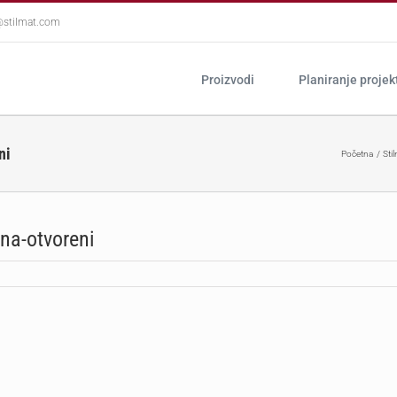
@stilmat.com
Proizvodi
Planiranje projek
ni
Početna
Sti
ina-otvoreni