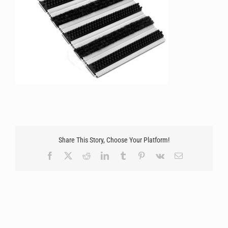
Share This Story, Choose Your Platform!
Facebook
X
Reddit
LinkedIn
Tumblr
Pinterest
Vk
Email