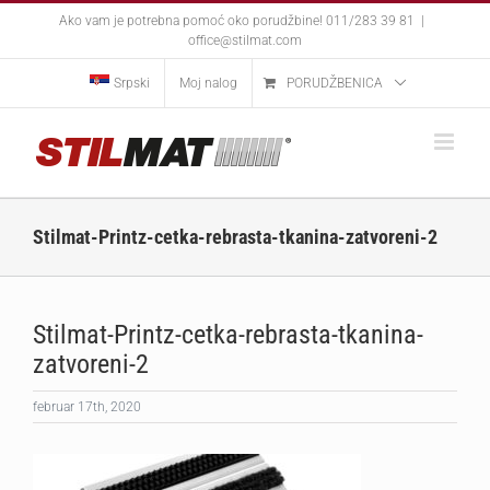
Skip
Ako vam je potrebna pomoć oko porudžbine! 011/283 39 81
|
to
office@stilmat.com
content
Srpski
Moj nalog
PORUDŽBENICA
Stilmat-Printz-cetka-rebrasta-tkanina-zatvoreni-2
Stilmat-Printz-cetka-rebrasta-tkanina-
zatvoreni-2
februar 17th, 2020