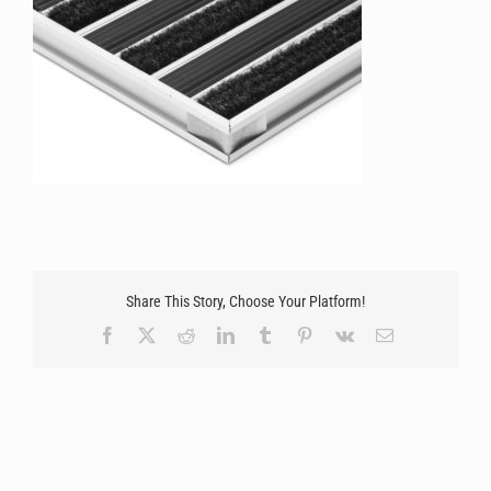
Share This Story, Choose Your Platform!
Facebook
X
Reddit
LinkedIn
Tumblr
Pinterest
Vk
Email