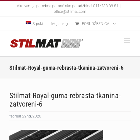
Skip
Ako vam je potrebna pomoć oko porudžbine! 011/283 39 81
|
to
office@stilmat.com
content
Srpski
Moj nalog
PORUDŽBENICA
Stilmat-Royal-guma-rebrasta-tkanina-zatvoreni-6
Stilmat-Royal-guma-rebrasta-tkanina-
zatvoreni-6
februar 22nd, 2020