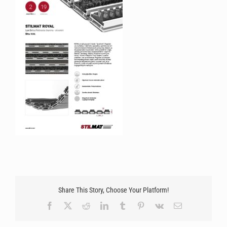
Share This Story, Choose Your Platform!
Facebook
X
Reddit
LinkedIn
Tumblr
Pinterest
Vk
Email