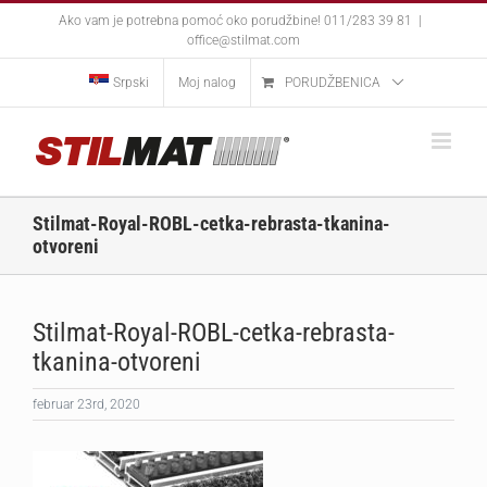
Skip
Ako vam je potrebna pomoć oko porudžbine! 011/283 39 81
|
to
office@stilmat.com
content
Srpski
Moj nalog
PORUDŽBENICA
Stilmat-Royal-ROBL-cetka-rebrasta-tkanina-
otvoreni
Stilmat-Royal-ROBL-cetka-rebrasta-
tkanina-otvoreni
februar 23rd, 2020