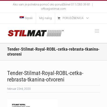
Skip
Ako vam je potrebna pomoć oko porudžbine! 011/283 39 81
|
to
office@stilmat.com
content
Srpski
Moj nalog
PORUDŽBENICA
Tender-Stilmat-Royal-ROBL-cetka-rebrasta-tkanina-
otvoreni
Tender-Stilmat-Royal-ROBL-cetka-
rebrasta-tkanina-otvoreni
februar 23rd, 2020