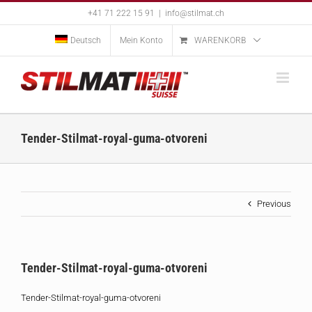
Skip
+41 71 222 15 91
|
info@stilmat.ch
to
content
Deutsch
Mein Konto
WARENKORB
Tender-Stilmat-royal-guma-otvoreni
Previous
Tender-Stilmat-royal-guma-otvoreni
Tender-Stilmat-royal-guma-otvoreni