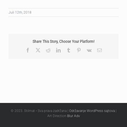
Juli 12th, 2018
Share This Story, Choose Your Platform!
Facebook
X
Reddit
LinkedIn
Tumblr
Pinterest
Vk
Email
© 2023. Stilmat • Sva prava zadržana |
Održavanje WordPress sajtova
|
Art Direction
Blur Adv