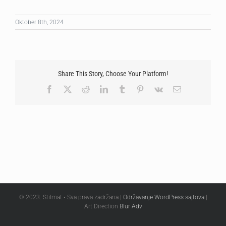
Oktober 8th, 2024
Share This Story, Choose Your Platform!
Facebook
X
Reddit
LinkedIn
Tumblr
Pinterest
Vk
Email
© 2023. Stilmat • Sva prava zadržana |
Održavanje WordPress sajtova
|
Art Direction
Blur Adv