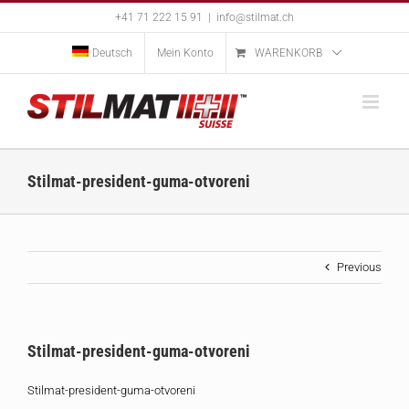
Skip
+41 71 222 15 91
|
info@stilmat.ch
to
content
Deutsch
Mein Konto
WARENKORB
Stilmat-president-guma-otvoreni
Previous
Stilmat-president-guma-otvoreni
Stilmat-president-guma-otvoreni