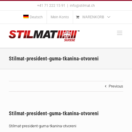
Skip
+41 71 222 15 91
|
info@stilmat.ch
to
content
Deutsch
Mein Konto
WARENKORB
Stilmat-president-guma-tkanina-otvoreni
Previous
Stilmat-president-guma-tkanina-otvoreni
Stilmat-president-guma-tkanina-otvoreni