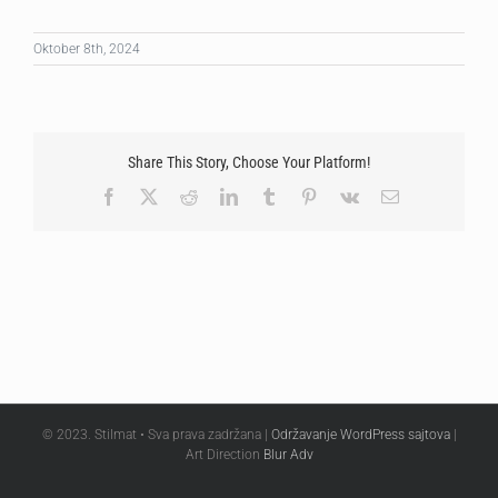
Oktober 8th, 2024
Share This Story, Choose Your Platform!
Facebook
X
Reddit
LinkedIn
Tumblr
Pinterest
Vk
Email
© 2023. Stilmat • Sva prava zadržana |
Održavanje WordPress sajtova
|
Art Direction
Blur Adv