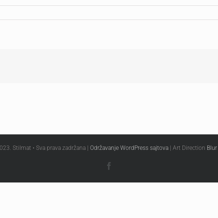
023. Stilmat • Sva prava zadržana |
Održavanje WordPress sajtova
| Art Direction
Blur
Facebook