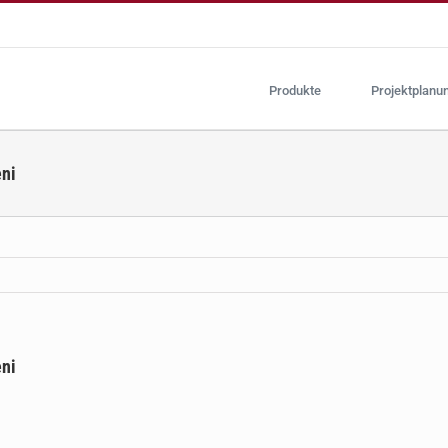
Produkte
Projektplanu
eni
eni