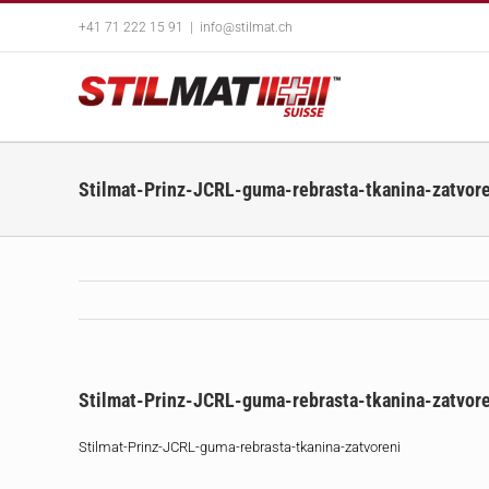
Skip
+41 71 222 15 91
|
info@stilmat.ch
to
content
Stilmat-Prinz-JCRL-guma-rebrasta-tkanina-zatvor
Stilmat-Prinz-JCRL-guma-rebrasta-tkanina-zatvor
Stilmat-Prinz-JCRL-guma-rebrasta-tkanina-zatvoreni