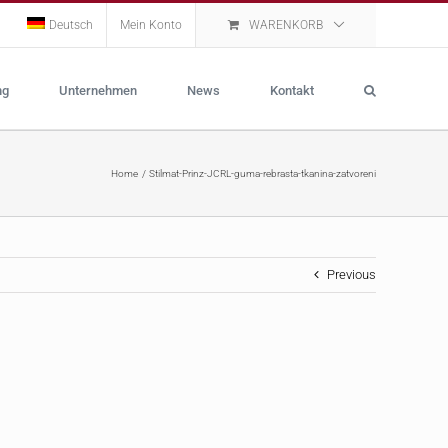
Deutsch
Mein Konto
WARENKORB
ng
Unternehmen
News
Kontakt
Home
Stilmat-Prinz-JCRL-guma-rebrasta-tkanina-zatvoreni
Previous