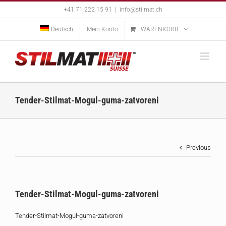
Skip
+41 71 222 15 91
|
info@stilmat.ch
to
content
Deutsch
Mein Konto
WARENKORB
Tender-Stilmat-Mogul-guma-zatvoreni
Previous
Tender-Stilmat-Mogul-guma-zatvoreni
Tender-Stilmat-Mogul-guma-zatvoreni