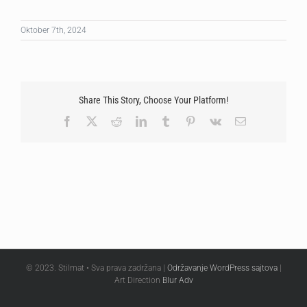
Oktober 7th, 2024
Share This Story, Choose Your Platform!
Facebook
X
Reddit
LinkedIn
Tumblr
Pinterest
Vk
Email
© 2023. Stilmat • Sva prava zadržana |
Održavanje WordPress sajtova
|
Art Direction
Blur Adv