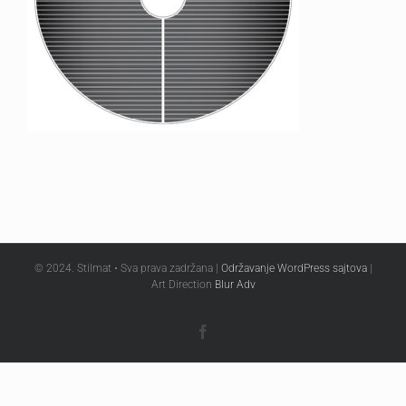
© 2024. Stilmat • Sva prava zadržana |
Održavanje WordPress sajtova
|
Art Direction
Blur Adv
Facebook