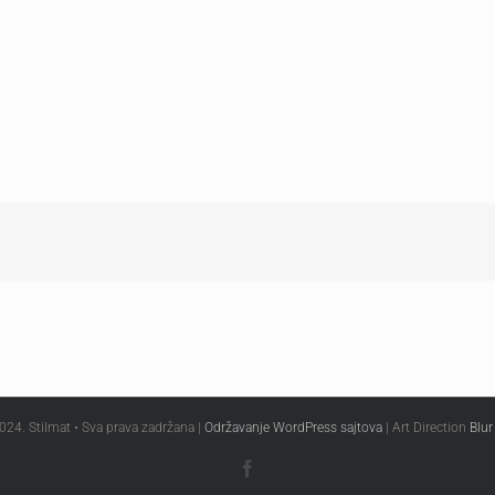
024. Stilmat • Sva prava zadržana |
Održavanje WordPress sajtova
| Art Direction
Blur
Facebook