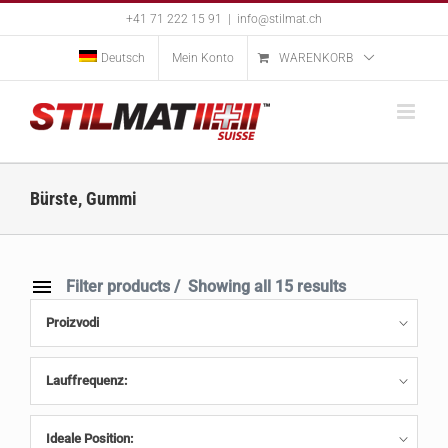
Skip
+41 71 222 15 91
|
info@stilmat.ch
to
content
Deutsch
Mein Konto
WARENKORB
Bürste, Gummi
Filter products
Showing all 15 results
Proizvodi
Lauffrequenz:
Ideale Position: