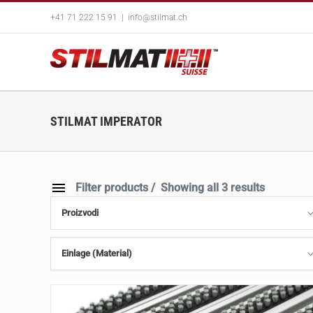
Skip
+41 71 222 15 91
|
info@stilmat.ch
to
content
STILMAT IMPERATOR
Filter products
Showing all 3 results
Proizvodi
Einlage (Material)