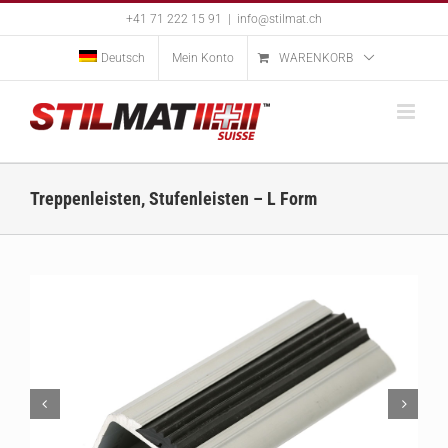
Skip
+41 71 222 15 91
|
info@stilmat.ch
to
content
Deutsch
Mein Konto
WARENKORB
Treppenleisten, Stufenleisten – L Form