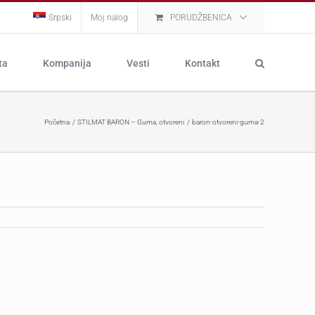
Srpski
Moj nalog
PORUDŽBENICA
ta
Kompanija
Vesti
Kontakt
Početna
STILMAT BARON – Guma, otvoreni
baron-otvoreni-guma-2