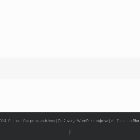
024. Stilmat • Sva prava zadržana |
Održavanje WordPress sajtova
| Art Direction
Blur
Facebook