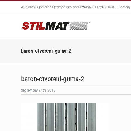
Skip
Ako vam je potrebna pomoć oko porudžbine! 011/283 39 81
|
office
to
content
baron-otvoreni-guma-2
baron-otvoreni-guma-2
septembar 24th, 2016