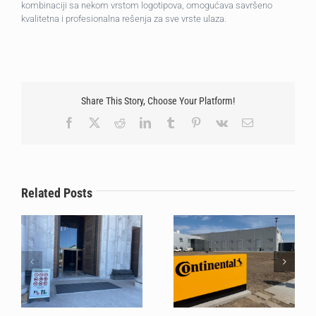
kombinaciji sa nekom vrstom logotipova, omogućava savršeno
kvalitetna i profesionalna rešenja za sve vrste ulaza.
Share This Story, Choose Your Platform!
Facebook
X
Reddit
LinkedIn
Tumblr
Pinterest
Vk
Email
Stilmat systems
The Unfailing Choice for
successfully protected
Tech Giants: Why
the floors of The Temple
Continental Relies on
Related Posts
of Saint Sava during a
Stilmat Once Again for
mass pilgrimage
Phase 6!?