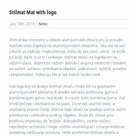
Stilmat Mat with logo
July 28th, 2016
|
News
Stilmat kao innovator u oblasti alumijumskih otirača prvi je ponudio
različite vrste logotipa na aluminijumskim otiračima. Ako ste se već
odlučili za najbolje i najkvalitenije, zašto da vas ulazi i otirač ne bude
još bolji, lepši, a uz to i unikatan. Stilmat otirači sa logotipom na
vašem ulazu, doprinose vašem brendu i ukupnoj vrednosti i izrađeni
po vašem zahtevu i potrebama objekta! Jedinstveni, različiti, posebni
i prepoznatljivi. Pokazuju šta je vaš brend i koliko vredi.
Vaš logo koji se dodaje Stilmat otiraču može biti na graviranim
aluminijumskim pločama ili izrađen od naše profilisane gume ili
kombinacijom gume i led diode, ili u svim ovim kombinacijama. Vaš
imidž počinje i završava se na ulazu. Da bi vaš ulaz bio lepši, a
unutrašnji prostor čistiji, Stilmat logo otirači se izrađuju prema vašim
potrebama i zahtevima svakog objekta. Služe da stvore prvu
pozitivnu impresiju, da “požele” dobrodošlicu, zadrže većinu
nepoželjne nečistoće i vlage, zaštite unutrašnjost i smanje troškove
dodatnog održavanja prostora. Veliki asortiman Stilmat otirača u