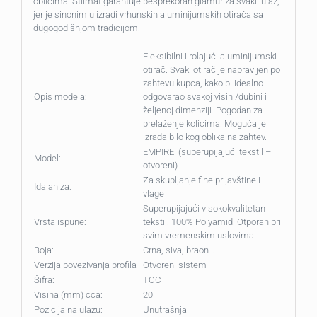
oblicima. Stilmat garantuje besprekoran glamur za svaki ulaz,
jer je sinonim u izradi vrhunskih aluminijumskih otirača sa
dugogodišnjom tradicijom.
Fleksibilni i rolajući aluminijumski
otirač. Svaki otirač je napravljen po
zahtevu kupca, kako bi idealno
Opis modela:
odgovarao svakoj visini/dubini i
željenoj dimenziji. Pogodan za
prelaženje kolicima. Moguća je
izrada bilo kog oblika na zahtev.
EMPIRE (superupijajući tekstil –
Model:
otvoreni)
Za skupljanje fine prljavštine i
Idalan za:
vlage
Superupijajući visokokvalitetan
Vrsta ispune:
tekstil. 100% Polyamid. Otporan pri
svim vremenskim uslovima
Boja:
Crna, siva, braon…
Verzija povezivanja profila
Otvoreni sistem
Šifra:
TOC
Visina (mm) cca:
20
Pozicija na ulazu:
Unutrašnja