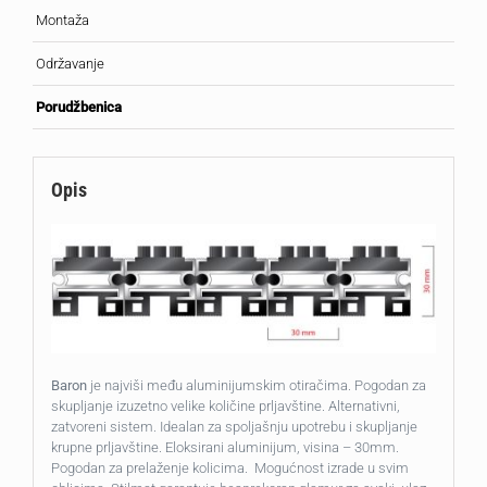
Montaža
Održavanje
Porudžbenica
Opis
Baron
je najviši među aluminijumskim otiračima. Pogodan za
skupljanje izuzetno velike količine prljavštine. Alternativni,
zatvoreni sistem. Idealan za spoljašnju upotrebu i skupljanje
krupne prljavštine. Eloksirani aluminijum, visina – 30mm.
Pogodan za prelaženje kolicima. Mogućnost izrade u svim