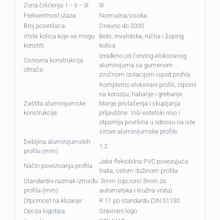
Zona čišćenja: I – II – III
III
Frekventnost ulaza:
Normalna/visoka
Broj posetilaca:
Dnevno do 2000
Vrste kolica koje se mogu
Bebi, invalidska, ručna i šoping
koristiti:
kolica
Izrađeno od čvrstog eloksiranog
Osnovna konstrukcija
aluminijuma sa gumenom
otirača:
zvučnom izolacijom ispod profila
Kompletno eloksirani profili, otporni
na koroziju, habanje i grebanje.
Zaštita aluminijumske
Manje privlačenja i skupljanja
konstrukcije:
prljavštine. Viši estetski nivo i
otpornija površina u odnosu na iste
sirove aluminijumske profile.
Debljina aluminijumskih
1.2
profila (mm)
Jaka fleksibilna PVC povezujuća
Način povezivanja profila:
traka, celom dužinom profila
Standardni razmak između
5mm (opciono 3mm za
profila (mm):
automatska i kružna vrata)
Otpornost na klizanje:
R 11 po standardu DIN 51130
Opcija logotipa
Gravirani logo