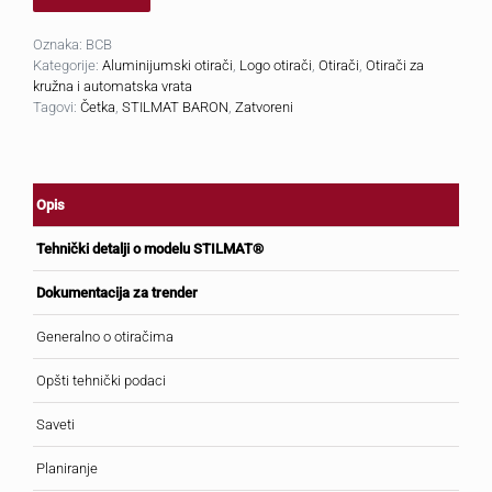
Oznaka:
BCB
Kategorije:
Aluminijumski otirači
,
Logo otirači
,
Otirači
,
Otirači za
kružna i automatska vrata
Tagovi:
Četka
,
STILMAT BARON
,
Zatvoreni
Opis
Tehnički detalji o modelu STILMAT®
Dokumentacija za trender
Generalno o otiračima
Opšti tehnički podaci
Saveti
Planiranje