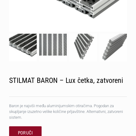
STILMAT BARON – Lux četka, zatvoreni
Baron je najviši među aluminijumskim otiračima. Pogodan za
skupljanje izuzetno velike količine prljavštine. Alternativni, zatvoreni
sistem.
PORUČI