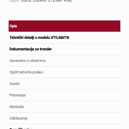
Tagovi:
Guma
,
Otvoreni
,
STILMAT KING
Opis
Tehnički detalji o modelu STILMAT®
Dokumentacija za trender
Generalno o otiračima
Opšti tehnički podaci
Saveti
Planiranje
Montaža
Održavanje