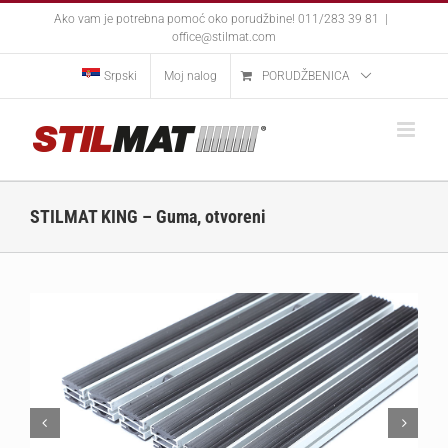
Skip
Ako vam je potrebna pomoć oko porudžbine! 011/283 39 81
|
to
office@stilmat.com
content
Srpski
Moj nalog
PORUDŽBENICA
STILMAT KING – Guma, otvoreni