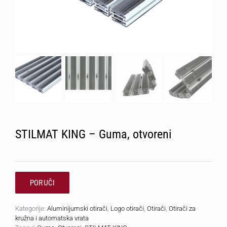
STILMAT KING – Guma, otvoreni
PORUČI
Kategorije:
Aluminijumski otirači
,
Logo otirači
,
Otirači
,
Otirači za
kružna i automatska vrata