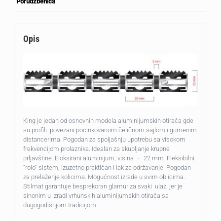
Porudžbenica
Opis
King je jedan od osnovnih modela aluminijumskih otirača gde
su profili povezani pocinkovanom čeličnom sajlom i gumenim
distancerima. Pogodan za spoljašnju upotrebu sa visokom
frekvencijom prolaznika. Idealan za skupljanje krupne
prljavštine. Eloksirani aluminijum, visina – 22 mm. Fleksibilni
“rolo” sistem, izuzetno praktičan i lak za održavanje. Pogodan
za prelaženje kolicima. Mogućnost izrade u svim oblicima.
Stilmat garantuje besprekoran glamur za svaki ulaz, jer je
sinonim u izradi vrhunskih aluminijumskih otirača sa
dugogodišnjom tradicijom.