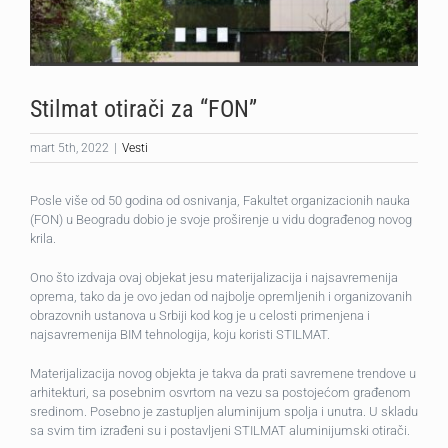
Stilmat otirači za “FON”
mart 5th, 2022
|
Vesti
Posle više od 50 godina od osnivanja, Fakultet organizacionih nauka
(FON) u Beogradu dobio je svoje proširenje u vidu dograđenog novog
krila.
Ono što izdvaja ovaj objekat jesu materijalizacija i najsavremenija
oprema, tako da je ovo jedan od najbolje opremljenih i organizovanih
obrazovnih ustanova u Srbiji kod kog je u celosti primenjena i
najsavremenija BIM tehnologija, koju koristi STILMAT.
Materijalizacija novog objekta je takva da prati savremene trendove u
arhitekturi, sa posebnim osvrtom na vezu sa postojećom građenom
sredinom. Posebno je zastupljen aluminijum spolja i unutra. U skladu
sa svim tim izrađeni su i postavljeni STILMAT aluminijumski otirači.