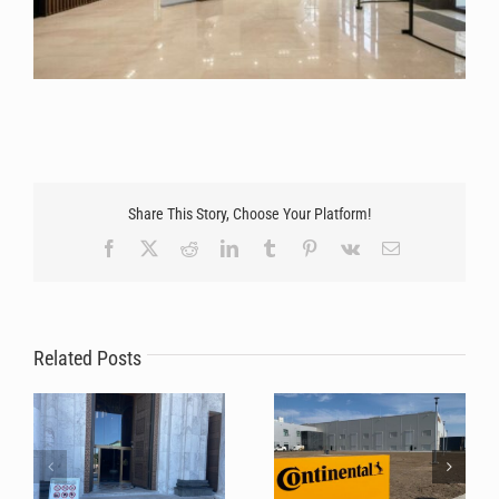
Share This Story, Choose Your Platform!
Facebook
X
Reddit
LinkedIn
Tumblr
Pinterest
Vk
Email
Nepogrešiv izbor za
Stilmat sistemi uspešno
tehnološke gigante:
zaštitili podove Hrama
Zašto Continental
Svetog Save tokom
Related Posts
ponovo poverava svoje
masovnog hodočašća
ulaze brendu Stilmat!?