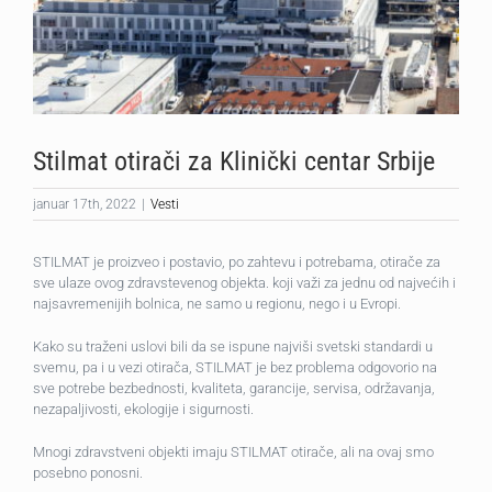
Stilmat otirači za Klinički centar Srbije
januar 17th, 2022
|
Vesti
STILMAT je proizveo i postavio, po zahtevu i potrebama, otirače za
sve ulaze ovog zdravstevenog objekta. koji važi za jednu od najvećih i
najsavremenijih bolnica, ne samo u regionu, nego i u Evropi.
Kako su traženi uslovi bili da se ispune najviši svetski standardi u
svemu, pa i u vezi otirača, STILMAT je bez problema odgovorio na
sve potrebe bezbednosti, kvaliteta, garancije, servisa, održavanja,
nezapaljivosti, ekologije i sigurnosti.
Mnogi zdravstveni objekti imaju STILMAT otirače, ali na ovaj smo
posebno ponosni.