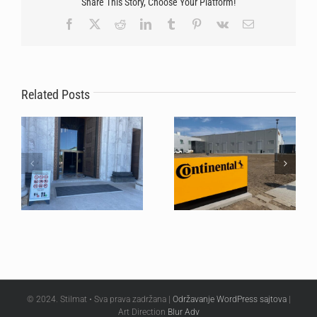
Share This Story, Choose Your Platform!
Facebook
X
Reddit
LinkedIn
Tumblr
Pinterest
Vk
Email
Nepogrešiv izbor za
Stilmat sistemi uspešno
tehnološke gigante:
zaštitili podove Hrama
Zašto Continental
Svetog Save tokom
Related Posts
ponovo poverava svoje
masovnog hodočašća
ulaze brendu Stilmat!?
© 2024. Stilmat • Sva prava zadržana |
Održavanje WordPress sajtova
|
Art Direction
Blur Adv