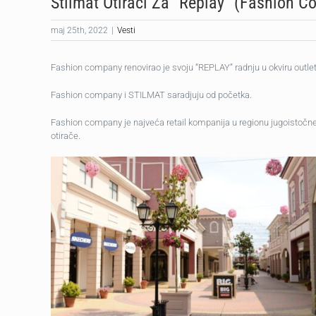
Stilmat Otirači Za “Replay” (Fashion 
maj 25th, 2022
|
Vesti
Fashion company renovirao je svoju “REPLAY” radnju u okviru outlet 
Fashion company i STILMAT saradjuju od početka.
Fashion company je najveća retail kompanija u regionu jugoistočn
otirače.