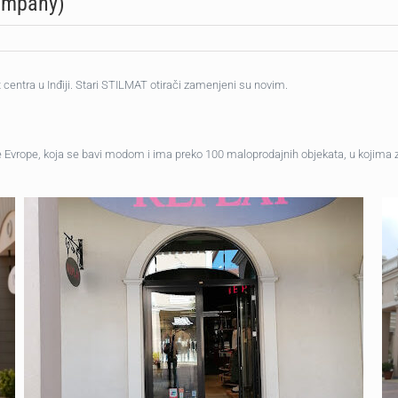
Company)
centra u Inđiji. Stari STILMAT otirači zamenjeni su novim.
e Evrope, koja se bavi modom i ima preko 100 maloprodajnih objekata, u kojima