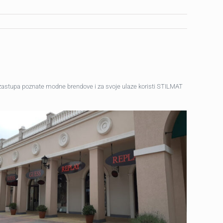
 zastupa poznate modne brendove i za svoje ulaze koristi STILMAT