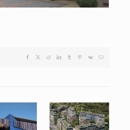
Facebook
X
Reddit
LinkedIn
Tumblr
Pinterest
Vk
Email
tradicije i čistog
Savršeni prvi utisak: Kako
ovi vek dvorane SD
Stilmat čuva sofisticirani svet
na Crvenom krstu sa
kompleksa Soul 64
atovim ulaznim
otiračima