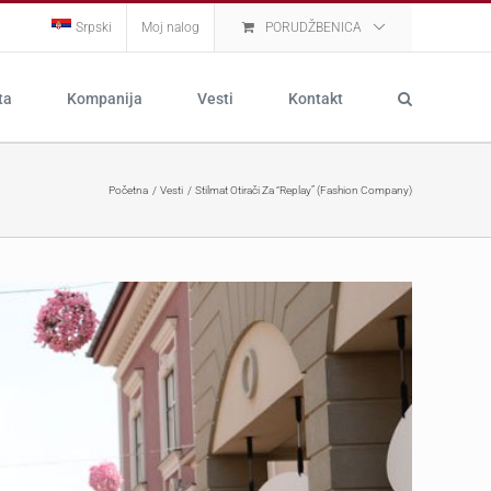
Srpski
Moj nalog
PORUDŽBENICA
ta
Kompanija
Vesti
Kontakt
Početna
Vesti
Stilmat Otirači Za “Replay” (Fashion Company)