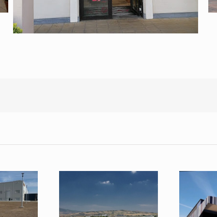
Poverenje koje traje
Čuvari 
bor za
decenijama: TAV Airports
koraka: N
te: Zašto
ponovo bira Stilmat za
Radnički 
o poverava
Međunarodni aerodrom
Stilm
 Stilmat!?
Skoplje