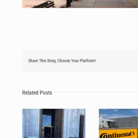
Share This Story, Choose Your Platform!
Stilmat sistemi uspešno
Nepogrešiv iz
zaštitili podove Hrama
tehnološke gigan
Related Posts
Svetog Save tokom
Continental ponov
masovnog hodočašća
svoje ulaze brendu