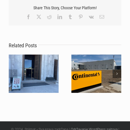
Share This Story, Choose Your Platform!
Facebook
X
Reddit
LinkedIn
Tumblr
Pinterest
Vk
Email
Nepogrešiv izbor za
Stilmat sistemi uspešno
tehnološke gigante:
zaštitili podove Hrama
Zašto Continental
Svetog Save tokom
Related Posts
ponovo poverava svoje
masovnog hodočašća
ulaze brendu Stilmat!?
© 2024. Stilmat • Sva prava zadržana |
Održavanje WordPress sajtova
|