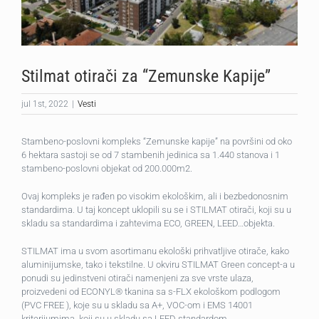
Stilmat otirači za “Zemunske Kapije”
jul 1st, 2022
|
Vesti
Stambeno-poslovni kompleks “Zemunske kapije” na površini od oko
6 hektara sastoji se od 7 stambenih jedinica sa 1.440 stanova i 1
stambeno-poslovni objekat od 200.000m2.
Ovaj kompleks je rađen po visokim ekološkim, ali i bezbedonosnim
standardima. U taj koncept uklopili su se i STILMAT otirači, koji su u
skladu sa standardima i zahtevima ECO, GREEN, LEED…objekta.
STILMAT ima u svom asortimanu ekološki prihvatljive otirače, kako
aluminijumske, tako i tekstilne. U okviru STILMAT Green concept-a u
ponudi su jedinstveni otirači namenjeni za sve vrste ulaza,
proizvedeni od ECONYL® tkanina sa s-FLX ekološkom podlogom
(PVC FREE ), koje su u skladu sa A+, VOC-om i EMS 14001
kriterijumima, koji su u skladu sa LEED standardom.